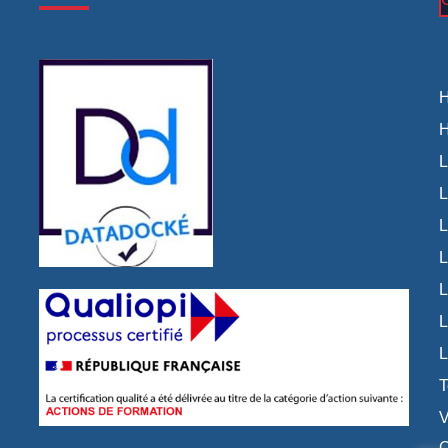
⟩
⟩
H
H
L
L
L
L
L
L
L
T
V
C