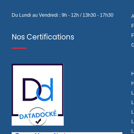
Du Lundi au Vendredi : 9h - 12h / 13h30 - 17h30
A
F
Nos Certifications
F
G
⟩
⟩
H
H
L
L
L
L
L