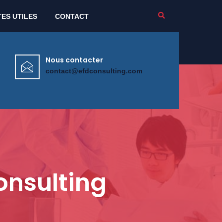
TES UTILES
CONTACT
Nous contacter
contact@efdconsulting.com
onsulting