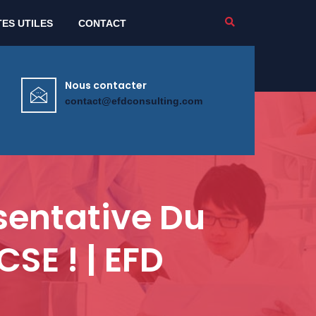
TES UTILES
CONTACT
Nous contacter
contact@efdconsulting.com
sentative Du
CSE ! | EFD