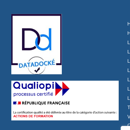
⟩
⟩
H
H
L
L
L
L
L
L
L
T
V
C